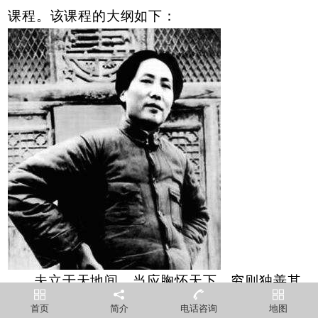
课程。该课程的大纲如下：
夫立于天地间，当应胸怀天下，穷则独善其
身,达则兼善天下，这是无数仁人志士执著的追
首页
简介
电话咨询
地图