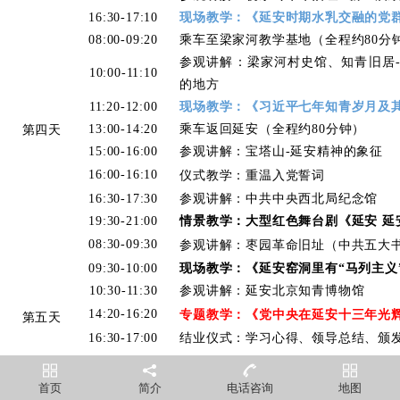
16:30-17:10
现场教学：《延安时期水乳交融的党
08:00-09:20
乘车至梁家河教学基地（全程约80分
参观讲解：梁家河村史馆、知青旧居
10:00-11:10
的地方
11:20-12:00
现场教学：《习近平七年知青岁月及
13:00-14:20
乘车返回延安（全程约80分钟）
第四天
15:00-16:00
参观讲解：宝塔山-延安精神的象征
16:00-16:10
仪式教学：重温入党誓词
16:30-17:30
参观讲解：中共中央西北局纪念馆
19:30-21:00
情景教学：大型红色舞台剧《延安
延
08:30-09:30
参观讲解：枣园革命旧址（中共五大
09:30-10:00
现场教学：《延安窑洞里有“马列主义
10:30-11:30
参观讲解：延安北京知青博物馆
14:20-16:20
专题教学：《党中央在延安十三年光
第五天
16:30-17:00
结业仪式：学习心得、领导总结、颁
返程方案：
返 程
首页
简介
电话咨询
地图
1. 中心派大巴送至南泥湾机场；