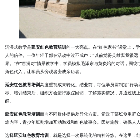
沉浸式教学是
延安红色教育培训
的一大亮点。在“红色家书”课堂上，
人的信件。一位年轻干部在活动中泣不成声：“以前觉得英雄离我很远
界。”在“窑洞对”情景教学中，学员模拟毛泽东与黄炎培的对话，围绕
角色代入，让学员从旁观者变成亲历者。
延安红色教育培训
高度重视成果转化。结业前，每位学员需制定“行动
标。培训结束后，组织方会进行跟踪回访，了解落实情况，并通过线
酵。
延安红色教育培训
面向不同群体提供差异化方案。党政干部班侧重群
难内容，青少年班则增加互动游戏和红色故事会。因材施教，确保人
选择
延安红色教育培训
，就是选择一次系统化的精神淬炼。在这里，