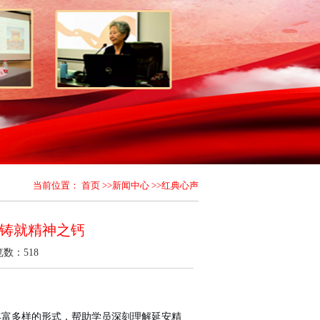
当前位置：
首页
>>
新闻中心
>>
红典心声
铸就精神之钙
浏览数：
518
丰富多样的形式，帮助学员深刻理解延安精