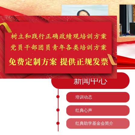
新闻中心
培训动态
红典心声
红典助学基金会简介