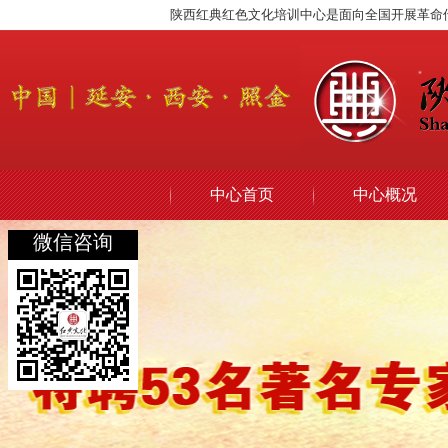
陕西红典红色文化培训中心是面向全国开展革命
中心首页
中心概况
微信咨询